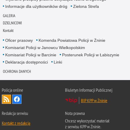
Informacje dla użytkowników dróg
Zielona Strefa
GALERIA
DZIELNICOWI
Kontakt
Oficer prasowy
Komenda Powiatowa Policji w Żninie
Komisariat Policji w Janowcu Wielkopolskim
Komisariat Policji w Barcinie
Posterunek Policji w Łabiszynie
Deklaracja dostępności
Linki
OCHRONA DANYCH
Policja online
Biuletyn Informacji Publicznej
BIP KPP w Żninie
Redakcja serwisu
Nota prawna
Chcesz wykorzystać materiał
Kontakt z redakcją
z serwisu KPP w Żninie.