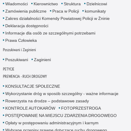
Wiadomości
Kierownictwo
Struktura
Dzielnicowi
Zamówienia publiczne
Praca w Policji
komunikaty
Zakres działalności Komendy Powiatowej Policji w Żninie
Deklaracja dostępności
Informacje dla osób ze szczególnymi potrzebami
Prawa Człowieka
Poszukiwani i Zaginieni
Poszukiwani
Zaginieni
PETYCJE
PREWENCJA - RUCH DROGOWY
KONSULTACJE SPOŁECZNE
Wykorzystanie dróg w sposób szczególny - ważne informacje
Rowerzysta na drodze – podstawowe zasady
KONTROLE AUTOKARÓW
FOTOPRZESTROGA
POSTĘPOWANIE NA MIEJSCU ZDARZENIA DROGOWEGO
Opłaty w postępowaniu administracyjnym i karnym
Wybrane przepisy prawne dotyczące ruchu drogowego